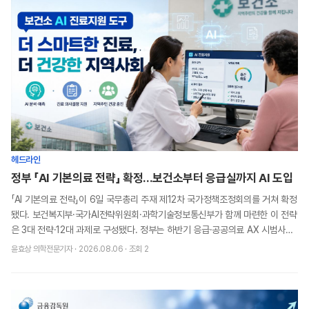
헤드라인
정부 「AI 기본의료 전략」 확정...보건소부터 응급실까지 AI 도입
「AI 기본의료 전략」이 6일 국무총리 주재 제12차 국가정책조정회의를 거쳐 확정
됐다. 보건복지부·국가AI전략위원회·과학기술정보통신부가 함께 마련한 이 전략
은 3대 전략·12대 과제로 구성됐다. 정부는 하반기 응급·공공의료 AX 시범사업
을 시작으로 2027년 한국형 소
윤효상 의학전문기자
·
2026.08.06
· 조회
2