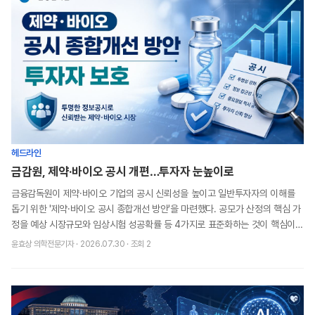
헤드라인
금감원, 제약·바이오 공시 개편…투자자 눈높이로
금융감독원이 제약·바이오 기업의 공시 신뢰성을 높이고 일반투자자의 이해를
돕기 위한 '제약·바이오 공시 종합개선 방안'을 마련했다. 공모가 산정의 핵심 가
정을 예상 시장규모와 임상시험 성공확률 등 4가지로 표준화하는 것이 핵심이
다. 기술이전 계약도 계약금과 마일스톤,
윤효상 의학전문기자
·
2026.07.30
· 조회
2