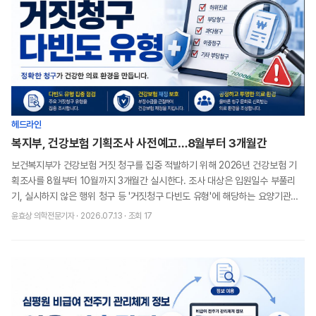
헤드라인
복지부, 건강보험 기획조사 사전예고…8월부터 3개월간
보건복지부가 건강보험 거짓 청구를 집중 적발하기 위해 2026년 건강보험 기
획조사를 8월부터 10월까지 3개월간 실시한다. 조사 대상은 입원일수 부풀리
기, 실시하지 않은 행위 청구 등 '거짓청구 다빈도 유형'에 해당하는 요양기관이
다. 복지부에 따르면 거짓청구로 인한 건
윤효상 의학전문기자
·
2026.07.13
· 조회
17