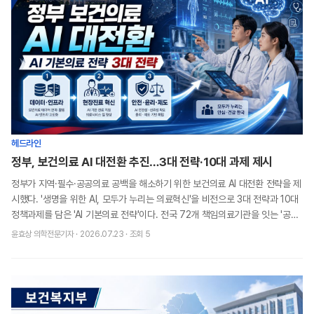
헤드라인
정부, 보건의료 AI 대전환 추진…3대 전략·10대 과제 제시
정부가 지역·필수·공공의료 공백을 해소하기 위한 보건의료 AI 대전환 전략을 제
시했다. '생명을 위한 AI, 모두가 누리는 의료혁신'을 비전으로 3대 전략과 10대
정책과제를 담은 'AI 기본의료 전략'이다. 전국 72개 책임의료기관을 잇는 '공공
의료 AI 고속도로'
윤효상 의학전문기자
·
2026.07.23
· 조회
5