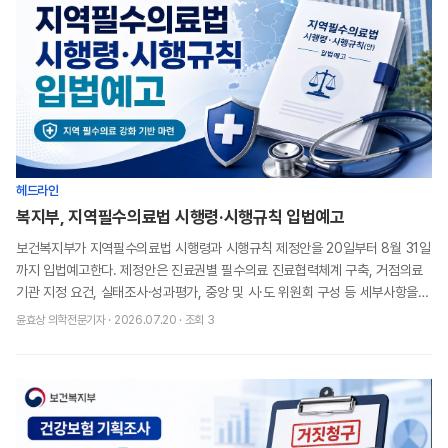
헤드라인
복지부, 지역필수의료법 시행령·시행규칙 입법예고
보건복지부가 지역필수의료법 시행령과 시행규칙 제정안을 20일부터 8월 31일
까지 입법예고한다. 제정안은 진료권별 필수의료 진료협력체계 구축, 거점의료
기관 지정 요건, 실태조사·성과평가, 중앙 및 시·도 위원회 구성 등 세부사항을
담았다. 지역필수의료법은 지역 간 의료격
윤효상 의학전문기자
·
2026.07.20
· 조회
3